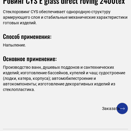
Ровинг СYS E glass direct roving 2400tex
Стеклоровинг CYS обеспечивает однородную структуру
армирующего слоя и стабильные механические характеристики
готовых изделий.
Способ применения:
Напыление.
Основное применение:
Производство ванн, душевых поддонов и сантехнических
изделий; изготовление бассейнов, купелей и чаш; судостроение
(лодки, катера, корпуса); автомобилестроение и
автокомпоненты; изготовление декоративных изделий из
стеклопластика.
Заказать